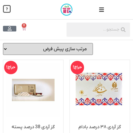
0
رینی
رینی خشک
حراج!
حراج!
لات و آبنبات
غات شهرها
له سوغات خانه
گز آردی ۳۸ درصد بادام
گز آردی 38 درصد پسته