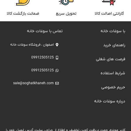
گارانتی اصالت کالا
تحویل سریع
ضمانت بازگشت کالا
با سوغات خانه
تماس با سوغات خانه
راهنمای خرید
اصفهان ، فروشگاه سوغات خانه
09912505125
فرصت های شغلی
09912505125
شرایط استفاده
sale@soghatkhaneh.com
حریم خصوصی
درباره سوغات خانه
كاربر محترم جهت دریافت کوپن تخفیف و اطلاع از حراجی سایت آدرس ایمیل خود را